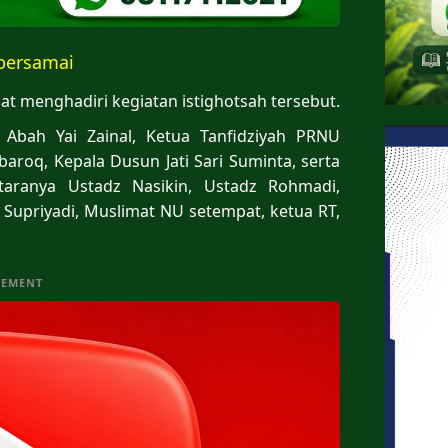
bersamai
t menghadiri kegiatan istighotsah tersebut.
 Abah Yai Zainal, Ketua Tanfidziyah PRNU
roq, Kepala Dusun Jati Sari Suminta, serta
taranya Ustadz Nasikin, Ustadz Rohmadi,
 Supriyadi, Muslimat NU setempat, ketua RT,
SEMENT