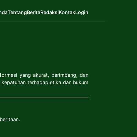
nda
Tentang
Berita
Redaksi
Kontak
Login
ormasi yang akurat, berimbang, dan
a kepatuhan terhadap etika dan hukum
beritaan.