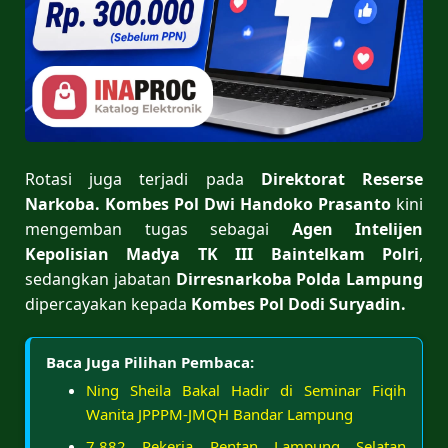
Rotasi juga terjadi pada
Direktorat Reserse
Narkoba.
Kombes Pol Dwi Handoko Prasanto
kini
mengemban tugas sebagai
Agen Intelijen
Kepolisian Madya TK III Baintelkam Polri
,
sedangkan jabatan
Dirresnarkoba Polda Lampung
dipercayakan kepada
Kombes Pol Dodi Suryadin.
Baca Juga Pilihan Pembaca:
Ning Sheila Bakal Hadir di Seminar Fiqih
Wanita JPPPM-JMQH Bandar Lampung
7.882 Pekerja Rentan Lampung Selatan