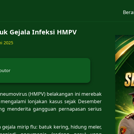
Bera
tuk Gejala Infeksi HMPV
ni 2025
butor
neumovirus (HMPV) belakangan ini merebak
t mengalami lonjakan kasus sejak Desember
ang menderita gangguan pernapasan serius
jala mirip flu: batuk kering, hidung meler,