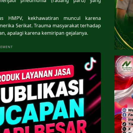
menjadi pneumonia (radang paru) yang
us HMPV, kekhawatiran muncul karena
Amerika Serikat. Trauma masyarakat terhadap
, apalagi karena kemiripan gejalanya.
SEMENT