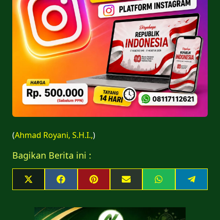
(
Ahmad Royani, S.H.I.,
)
Bagikan Berita ini :