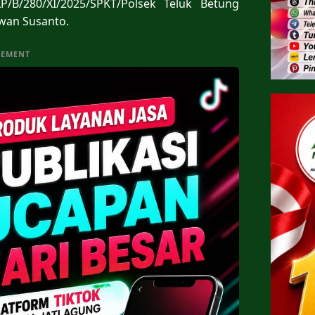
/B/280/XI/2025/SPKT/Polsek Teluk Betung
Iwan Susanto.
SEMENT