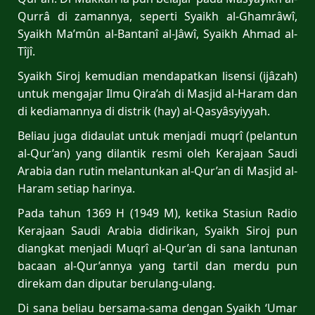
Qurrâ di zamannya, seperti Syaikh al-Ghamrâwî,
Syaikh Ma’mûn al-Bantanî al-Jâwî, Syaikh Ahmad al-
Tîjî.
Syaikh Siroj kemudian mendapatkan lisensi (ijâzah)
untuk mengajar Ilmu Qira’ah di Masjid al-Haram dan
di kediamannya di distrik (hay) al-Qasyâsyiyyah.
Beliau juga didaulat untuk menjadi muqrî (pelantun
al-Qur’an) yang dilantik resmi oleh Kerajaan Saudi
Arabia dan rutin melantunkan al-Qur’an di Masjid al-
Haram setiap harinya.
Pada tahun 1369 H (1949 M), ketika Stasiun Radio
Kerajaan Saudi Arabia didirikan, Syaikh Siroj pun
diangkat menjadi Muqrî al-Qur’an di sana lantunan
bacaan al-Qur’annya yang tartil dan merdu pun
direkam dan diputar berulang-ulang.
Di sana beliau bersama-sama dengan Syaikh ‘Umar