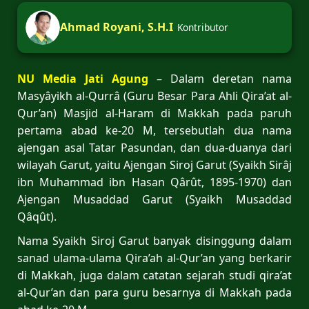
Ahmad Royani, S.H.I
Kontributor
NU Media Jati Agung
– Dalam deretan nama
Masyâyikh al-Qurrâ (Guru Besar Para Ahli Qira’at al-
Qur’an) Masjid al-Haram di Makkah pada paruh
pertama abad ke-20 M, tersebutlah dua nama
ajengan asal Tatar Pasundan, dan dua-duanya dari
wilayah Garut, yaitu Ajengan Siroj Garut (Syaikh Sirâj
ibn Muhammad ibn Hasan Qârût, 1895-1970) dan
Ajengan Musaddad Garut (Syaikh Musaddad
Qâqût).
Nama Syaikh Siroj Garut banyak disinggung dalam
sanad ulama-ulama Qira’ah al-Qur’an yang berkarir
di Makkah, juga dalam catatan sejarah studi qira’at
al-Qur’an dan para guru besarnya di Makkah pada