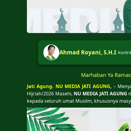
Ahmad Royani, S.H.I
Kontri
Marhaban Ya Ramad
Jati Agung. NU MEDIA JATI AGUNG
,
– Meny
Hijriah/2026 Masehi,
NU MEDIA JATI AGUNG
m
kepada seluruh umat Muslim, khususnya masyar