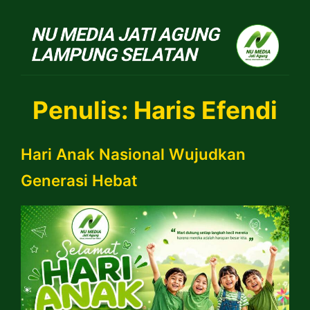
NU Jatiagung
Penulis:
Haris Efendi
Hari Anak Nasional Wujudkan
Generasi Hebat