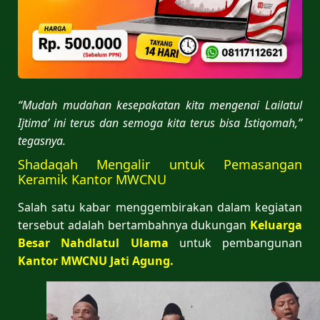
“Mudah mudahan kesepakatan kita mengenai Lailatul
Ijtima’ ini terus dan semoga kita terus bisa Istiqomah,”
tegasnya.
Shadaqah Mengalir untuk Pemasangan
Keramik Kantor MWCNU
Salah satu kabar menggembirakan dalam kegiatan
tersebut adalah bertambahnya dukungan
Keluarga
Besar Nahdlatul Ulama
untuk pembangunan
Kantor MWCNU Jati Agung.