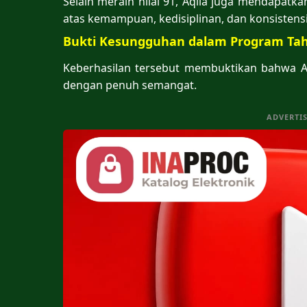
Selain meraih nilai 91, Aqila juga mendapatk
atas kemampuan, kedisiplinan, dan konsistens
Bukti Kesungguhan dalam Program Tah
Keberhasilan tersebut membuktikan bahwa Aq
dengan penuh semangat.
ADVERTI