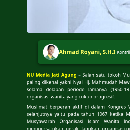
Ahmad Royani, S.H.I
Kontri
NU Media Jati Agung
– Salah satu tokoh Mu
paling dikenal yakni Nyai Hj. Mahmudah Ma
selama delapan periode lamanya (1950-1
organisasi wanita yang cukup progresif.
Muslimat berperan aktif di dalam Kongres 
selanjutnya yaitu pada tahun 1967 ketika
Musyawarah Organisasi Islam Wanita In
mempersatukan gerak langkah organisasi-or