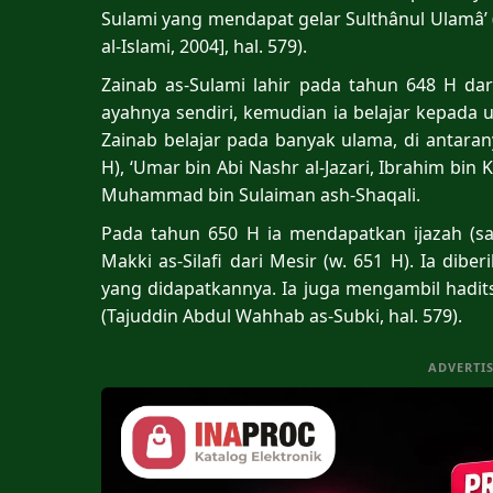
Sulami yang mendapat gelar Sulthânul Ulamâ’ (
al-Islami, 2004], hal. 579).
Zainab as-Sulami lahir pada tahun 648 H da
ayahnya sendiri, kemudian ia belajar kepada 
Zainab belajar pada banyak ulama, di antarany
H), ‘Umar bin Abi Nashr al-Jazari, Ibrahim bin 
Muhammad bin Sulaiman ash-Shaqali.
Pada tahun 650 H ia mendapatkan ijazah (sa
Makki as-Silafi dari Mesir (w. 651 H). Ia dib
yang didapatkannya. Ia juga mengambil hadits 
(Tajuddin Abdul Wahhab as-Subki, hal. 579).
ADVERTI