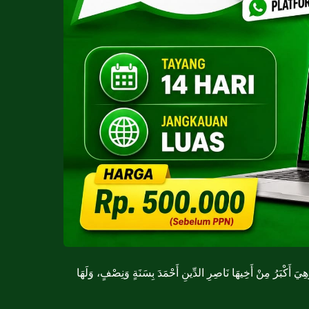
َ أَكْبَرُ مِنْ أَخِيهَا نَاصِرِ الدِّينِ أَحْمَدَ بِسَنَةٍ وَنِصْفٍ، وَلَهَا