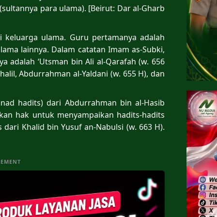
sultannya para ulama). [Beirut: Dar al-Gharb
ri keluarga ulama. Guru pertamanya adalah
ulama lainnya. Dalam catatan Imam as-Subki,
a adalah ‘Utsman bin Ali al-Qarafah (w. 656
Khalil, Abdurrahman al-Yaldani (w. 655 H), dan
nad hadits) dari Abdurrahman bin al-Hasib
erikan hak untuk menyampaikan hadits-hadits
dari Khalid bin Yusuf an-Nabulsi (w. 663 H).
SEMENT