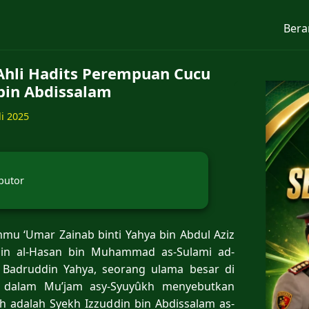
Bera
Ahli Hadits Perempuan Cucu
bin Abdissalam
li 2025
butor
u ‘Umar Zainab binti Yahya bin Abdul Aziz
 bin al-Hasan bin Muhammad as-Sulami ad-
b Badruddin Yahya, seorang ulama besar di
i dalam Mu’jam asy-Syuyûkh menyebutkan
h adalah Syekh Izzuddin bin Abdissalam as-