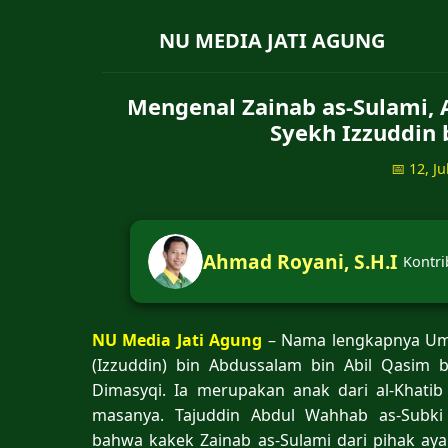
NU MEDIA JATI AGUNG
Mengenal Zainab as-Sulami, 
Syekh Izzuddin 
📅 12, Ju
Ahmad Royani, S.H.I
Kontri
NU Media Jati Agung
– Nama lengkapnya Umm
(Izzuddin) bin Abdussalam bin Abil Qasim
Dimasyqi. Ia merupakan anak dari al-Khati
masanya. Tajuddin Abdul Wahhab as-Subk
bahwa kakek Zainab as-Sulami dari pihak aya