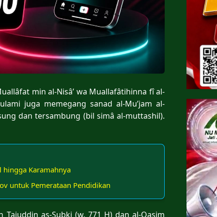
âfat min al-Nisâ’ wa Muallafâtihinna fî al-
-Sulami juga memegang sanad al-Mu’jam al-
ung dan tersambung (bil simâ al-muttashil).
il hingga Karamahnya
ov untuk Pemerataan Pendidikan
h Tajuddin as-Subki (w. 771 H) dan al-Qasim