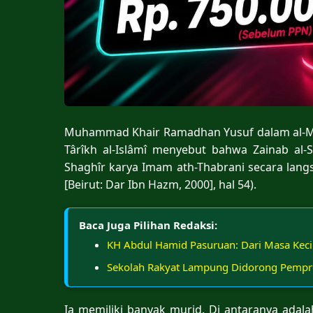
Muhammad Khair Ramadhan Yusuf dalam al-Muall
Târîkh al-Islâmî menyebut bahwa Zainab al
Shaghîr karya Imam ath-Thabrani secara langs
[Beirut: Dar Ibn Hazm, 2000], hal 54).
Baca Juga Pilihan Redaksi:
KH Abdul Hamid Pasuruan: Dari Masa Kec
Sekolah Rakyat Lampung Didorong Pempr
Ia memiliki banyak murid. Di antaranya adala