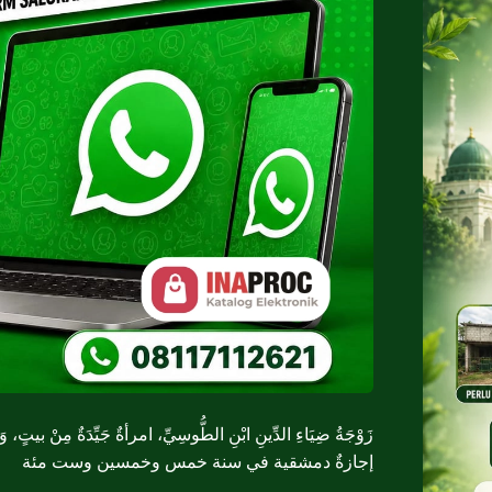
زَوْجَةُ ضِيَاءِ الدِّينِ ابْنِ الطُّوسِيِّ، امرأةٌ جَيِّدَةٌ مِنْ بيتٍ، وَهِي
إجازةٌ دمشقية في سنة خمس وخمسين وست مئة