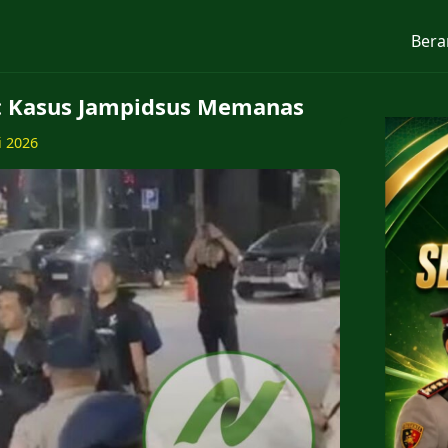
Bera
: Kasus Jampidsus Memanas
li 2026