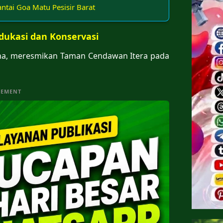
ntai Goa Matu Pesisir Barat
ukasi dan Konservasi
ntha, meresmikan Taman Cendawan Itera pada
SEMENT