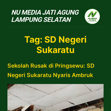
NU Jatiagung
Tag:
SD Negeri
Sukaratu
Sekolah Rusak di Pringsewu: SD
Negeri Sukaratu Nyaris Ambruk