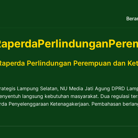
Bera
RaperdaPerlindunganPere
aperda Perlindungan Perempuan dan Ke
trategis Lampung Selatan, NU Media Jati Agung DPRD La
enyentuh langsung kebutuhan masyarakat. Dua regulasi ter
rda Penyelenggaraan Ketenagakerjaan. Pembahasan berlang