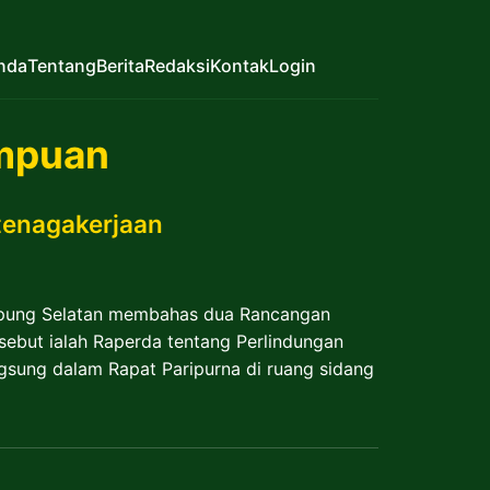
nda
Tentang
Berita
Redaksi
Kontak
Login
mpuan
tenagakerjaan
mpung Selatan membahas dua Rancangan
sebut ialah Raperda tentang Perlindungan
sung dalam Rapat Paripurna di ruang sidang