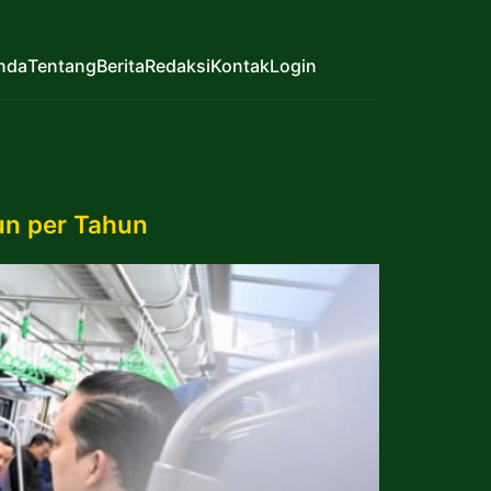
nda
Tentang
Berita
Redaksi
Kontak
Login
un per Tahun