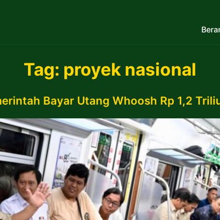
Bera
Tag:
proyek nasional
erintah Bayar Utang Whoosh Rp 1,2 Trili