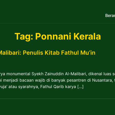
Bera
Tag:
Ponnani Kerala
libari: Penulis Kitab Fathul Mu’in
rya monumental Syekh Zainuddin Al-Malibari, dikenal luas 
 ini menjadi bacaan wajib di banyak pesantren di Nusantara
ja’ atau syarahnya, Fathul Qarib karya […]