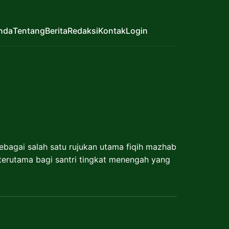
nda
Tentang
Berita
Redaksi
Kontak
Login
sebagai salah satu rujukan utama fiqih mazhab
, terutama bagi santri tingkat menengah yang