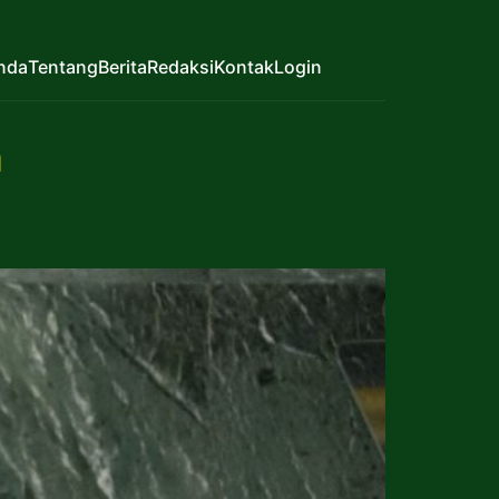
nda
Tentang
Berita
Redaksi
Kontak
Login
a