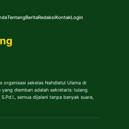
nda
Tentang
Berita
Redaksi
Kontak
Login
ung
 organisasi sekelas Nahdlatul Ulama di
 yang diemban adalah sekretaris: tulang
S.Pd.I., semua dijalani tanpa banyak suara,