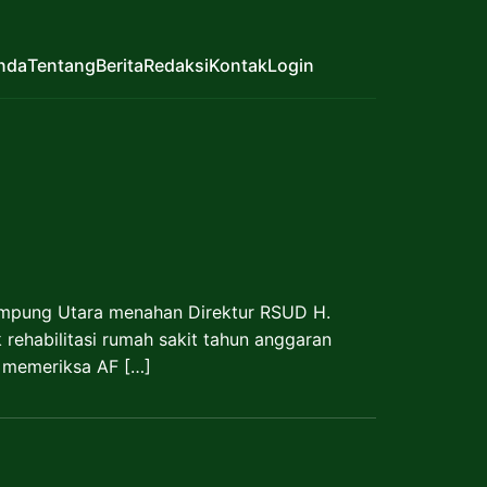
nda
Tentang
Berita
Redaksi
Kontak
Login
mpung Utara menahan Direktur RSUD H.
rehabilitasi rumah sakit tahun anggaran
 memeriksa AF […]