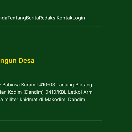
nda
Tentang
Berita
Redaksi
Kontak
Login
angun Desa
Babinsa Koramil 410-03 Tanjung Bintang
dan Kodim (Dandim) 0410/KBL Letkol Arm
a militer khidmat di Makodim. Dandim