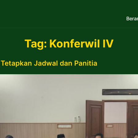
Bera
Tag:
Konferwil IV
Tetapkan Jadwal dan Panitia