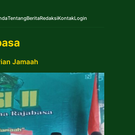
nda
Tentang
Berita
Redaksi
Kontak
Login
basa
rian Jamaah