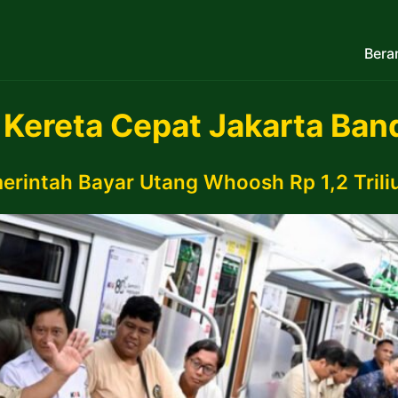
Bera
:
Kereta Cepat Jakarta Ba
erintah Bayar Utang Whoosh Rp 1,2 Trili