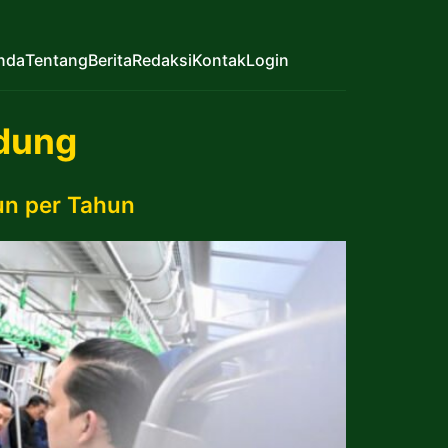
nda
Tentang
Berita
Redaksi
Kontak
Login
ndung
un per Tahun