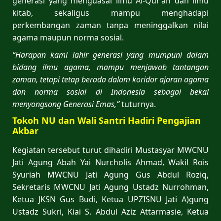
generasi yang menguasai ilmu Al-Qur’an dan ilmu
kitab, sekaligus mampu menghadapi
perkembangan zaman tanpa meninggalkan nilai
agama maupun norma sosial.
“Harapan kami lahir generasi yang mumpuni dalam
bidang ilmu agama, mampu menjawab tantangan
zaman, tetapi tetap berada dalam koridor ajaran agama
dan norma sosial di Indonesia sebagai bekal
menyongsong Generasi Emas,”
tuturnya.
Tokoh NU dan Wali Santri Hadiri Pengajian
Akbar
Kegiatan tersebut turut dihadiri Mustasyar MWCNU
Jati Agung Abah Yai Nurcholis Ahmad, Wakil Rois
Syuriah MWCNU Jati Agung Gus Abdul Roziq,
Sekretaris MWCNU Jati Agung Ustadz Nurrohman,
Ketua JKSN Gus Budi, Ketua UPZISNU Jati A)gung
Ustadz Sukri, Kiai S. Abdul Aziz Attarmasie, Ketua