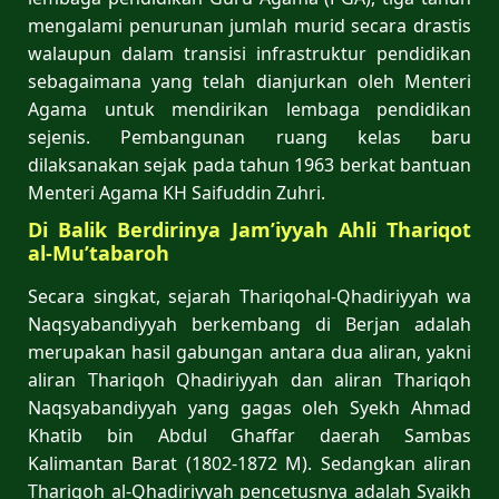
mengalami penurunan jumlah murid secara drastis
walaupun dalam transisi infrastruktur pendidikan
sebagaimana yang telah dianjurkan oleh Menteri
Agama untuk mendirikan lembaga pendidikan
sejenis. Pembangunan ruang kelas baru
dilaksanakan sejak pada tahun 1963 berkat bantuan
Menteri Agama KH Saifuddin Zuhri.
Di Balik Berdirinya Jam’iyyah Ahli Thariqot
al-Mu’tabaroh
Secara singkat, sejarah Thariqohal-Qhadiriyyah wa
Naqsyabandiyyah berkembang di Berjan adalah
merupakan hasil gabungan antara dua aliran, yakni
aliran Thariqoh Qhadiriyyah dan aliran Thariqoh
Naqsyabandiyyah yang gagas oleh Syekh Ahmad
Khatib bin Abdul Ghaffar daerah Sambas
Kalimantan Barat (1802-1872 M). Sedangkan aliran
Thariqoh al-Qhadiriyyah pencetusnya adalah Syaikh