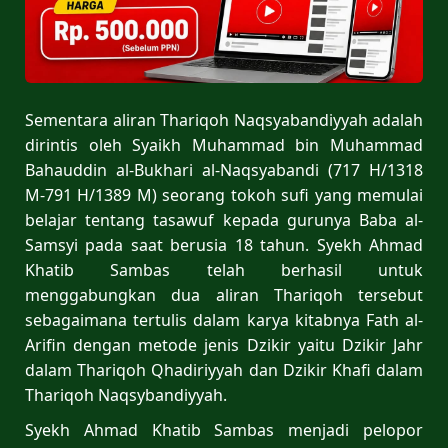
Sementara aliran Thariqoh Naqsyabandiyyah adalah
dirintis oleh Syaikh Muhammad bin Muhammad
Bahauddin al-Bukhari al-Naqsyabandi (717 H/1318
M-791 H/1389 M) seorang tokoh sufi yang memulai
belajar tentang tasawuf kepada gurunya Baba al-
Samsyi pada saat berusia 18 tahun. Syekh Ahmad
Khatib Sambas telah berhasil untuk
menggabungkan dua aliran Thariqoh tersebut
sebagaimana tertulis dalam karya kitabnya Fath al-
Arifin dengan metode jenis Dzikir yaitu Dzikir Jahr
dalam Thariqoh Qhadiriyyah dan Dzikir Khafi dalam
Thariqoh Naqsybandiyyah.
Syekh Ahmad Khatib Sambas menjadi pelopor