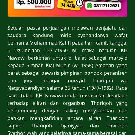
Setelah pasca perjuangan melawan penjajah, dan
saudara kandung mirip ayahandanya wafat
bernama Muhammad Kahfi pada hari kamis tanggal
6 Dzulqo’dah 1371/1950 M, maka barulah KH
Nawawi berkenan untuk di baiat sebagai mursyid
kepada Simbah Kiai Munir (w. 1958) Amanah yang
berat sebagai pewaris pimpinan pondok pesantren
dan juga sebagai mursyid Thariqoh wa
Naqsyabandiyah selama 35 tahun (1947-1982). Pada
saat itulah, KH Nawawi mulai merasakan keadaan
terhadap aliran dan organisasi Thoriqoh yang
berkembang dengan saling menyalahkan dan
bahkan mengkafirkan antara aliran Thariqoh
seperti Thariqoh Tijaniyyah dan Thariqoh
Syathoriyyah yang sejatinya sama-sama berasal dari