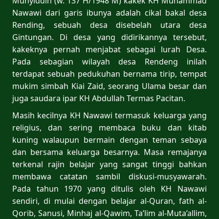
Muhyiddin (w. 137 H/1948 M) kakek KH Muhammad
Nawawi dari garis ibunya adalah cikal bakal desa
Rending, sebuah desa disebelah utara desa
Gintungan. Di desa yang didirikannya tersebut,
kakeknya pernah menjabat sebagai lurah Desa.
Pada sebagian wilayah desa Rendeng inilah
terdapat sebuah pedukuhan bernama tirip, tempat
mukim simbah Kiai Zaid, seorang Ulama besar dan
juga saudara ipar KH Abdullah Termas Pacitan.
Masih kecilnya KH Nawawi termasuk keluarga yang
religius, dan sering membaca buku dan kitab
kuning walaupun bermain dengan teman sebaya
dan bersama keluarga besarnya. Masa remajanya
terkenal rajin belajar yang sangat tinggi bahkan
membawa catatan sambil diskusi-musyawarah.
Pada tahun 1970 yang ditulis oleh KH Nawawi
sendiri, di mulai dengan belajar al-Quran, fath al-
Qorib, Sanusi, Minhaj al-Qawim, Ta’lim al-Muta’allim,