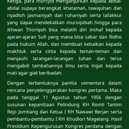
Ketiga, para mursyid menganjurkan kepada abdal-
abdal supaya berangkat khataman, tawajuhan dan
riyadloh jasmaniyah dan rohaniyah serta tafakkur
yang dapat mendekatkan muroqobah hingga para
ikhwan Thoriqoh bisa melatih diri inshaf kepada
ajaran-ajaran Sufi yang mana bisa sabar dan Ridho
pada hukum Allah, dan membuat kebaikan kepada
makhluk serta cinta kepada teman-teman dan
menjauhi larangan-larangan tuhan dan terus
mengabdi tambahannya ilmu serta ingat kepada
mati agar giat beribadah.
Dengan terbentuknya panitia sementara dalam
rencana penyelenggarakan kongres pertama. Maka
pada tanggal 11 Agustus tahun 1956 dengan
susunan kepanitiaan Pelindung KH Romli Tamim
Rejo Jombang dan Ketua I KH Nawawi Berjan serta
pembantu-pembantu I KH Khudlori Magelang. Hasil
Presidium Kepengurusan Kongres perdana dengan